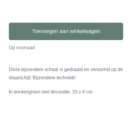
CONTACT
0 items
Schaal
vijfkant
Toevoegen aan winkelwagen
aantal
Op voorraad
Deze bijzondere schaal is gedraaid en vervormd op de
draaischijf. Bijzondere techniek!
In donkergroen met decoratie. 33 x 4 cm