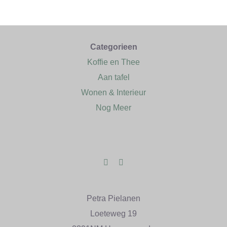
Categorieen
Koffie en Thee
Aan tafel
Wonen & Interieur
Nog Meer
Petra Pielanen
Loeteweg 19