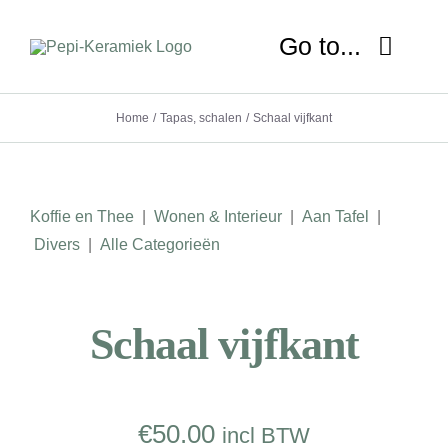
Ga
naar
Go to...
inhoud
Home
Tapas, schalen
Schaal vijfkant
HOME
OVER MIJ
Koffie en Thee
|
Wonen & Interieur
|
Aan Tafel
|
NIEUWS
Divers
|
Alle Categorieën
SHOP
Schaal vijfkant
WORKSHOP
LESSEN
€
50.00
incl BTW