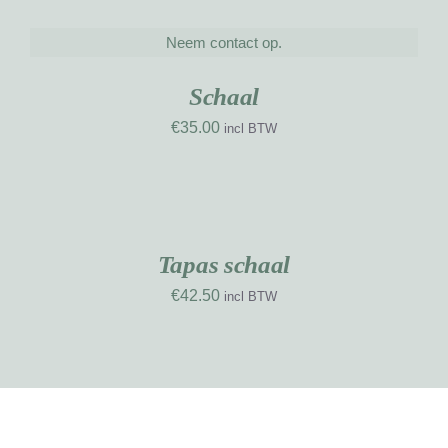
Neem contact op.
DETAILS
Schaal
€
35.00
incl BTW
TOEVOEGEN
AAN
WINKELWAGEN
/
DETAILS
Tapas schaal
€
42.50
incl BTW