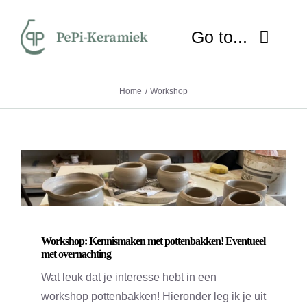
Ga
naar
Go to...
inhoud
HOME
Home
Workshop
OVER MIJ
NIEUWS
SHOP
Workshop: Kennismaken met pottenbakken! Eventueel
WORKSHOP
met overnachting
Wat leuk dat je interesse hebt in een
LESSEN
workshop pottenbakken! Hieronder leg ik je uit