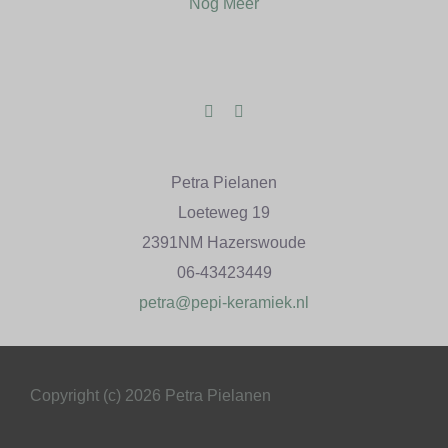
Nog Meer
Petra Pielanen
Loeteweg 19
2391NM Hazerswoude
06-43423449
petra@pepi-keramiek.nl
Copyright (c) 2026 Petra Pielanen