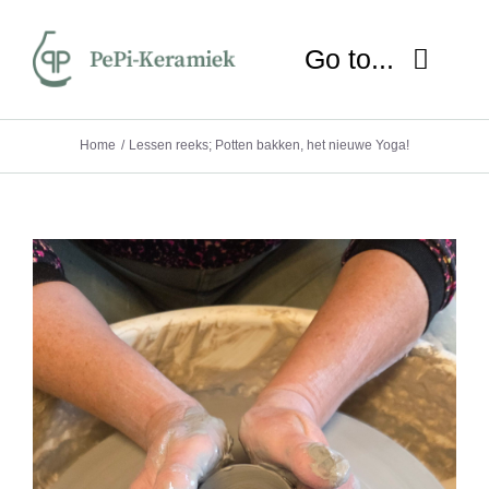
Ga
naar
Go to...
inhoud
HOME
Home
Lessen reeks; Potten bakken, het nieuwe Yoga!
OVER MIJ
NIEUWS
SHOP
WORKSHOP
LESSEN