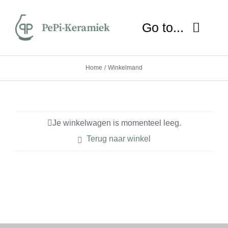
Ga
naar
Go to...
inhoud
HOME
Home
Winkelmand
OVER MIJ
NIEUWS
Je winkelwagen is momenteel leeg.
Terug naar winkel
SHOP
WORKSHOP
LESSEN