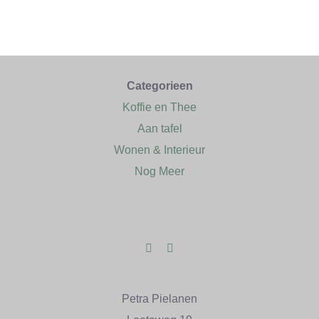
Categorieen
Koffie en Thee
Aan tafel
Wonen & Interieur
Nog Meer
Petra Pielanen