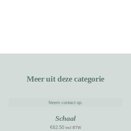
Meer uit deze categorie
Neem contact op.
DETAILS
Schaal
€
62.50
incl BTW