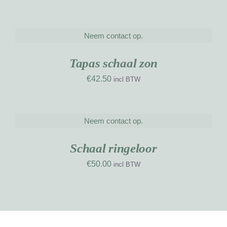
Neem contact op.
DETAILS
UW
RK
Tapas schaal zon
€
42.50
incl BTW
Neem contact op.
DETAILS
UW
RK
Schaal ringeloor
€
50.00
incl BTW