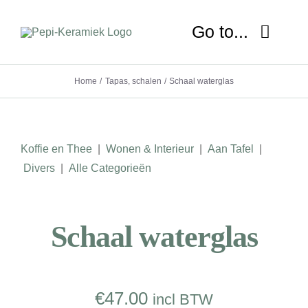
Ga
naar
Go to...
inhoud
Home
Tapas, schalen
Schaal waterglas
HOME
OVER MIJ
Koffie en Thee
|
Wonen & Interieur
|
Aan Tafel
|
NIEUWS
Divers
|
Alle Categorieën
SHOP
Schaal waterglas
WORKSHOP
LESSEN
€
47.00
incl BTW