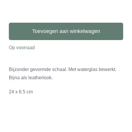
CONTACT
0 items
Schaal
waterglas
Toevoegen aan winkelwagen
aantal
Op voorraad
Bijzonder gevormde schaal. Met waterglas bewerkt.
Bijna als leatherlook.
24 x 6.5 cm