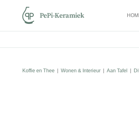
Ga
naar
HOM
inhoud
Koffie en Thee
|
Wonen & Interieur
|
Aan Tafel
|
Di