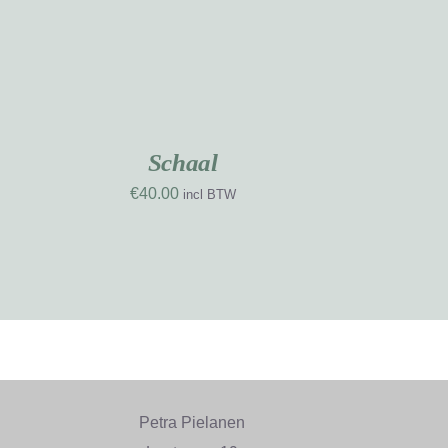
OEVOEGEN
AN
INKELWAGEN
/
ETAILS
Schaal
€
40.00
incl BTW
Petra Pielanen