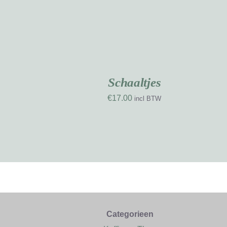
TOEVOEGEN
AAN
WINKELWAGEN
/
DETAILS
Schaaltjes
€
17.00
incl BTW
Categorieen