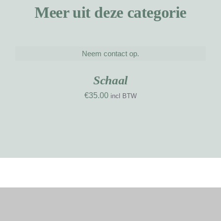
Meer uit deze categorie
T
A
Neem contact op.
DETAILS
W
NIEUW
WERK
D
Schaal
€
35.00
incl BTW