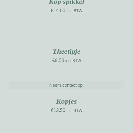
Kop spikkel
€
14.00
incl BTW
TOEVOEGEN
AAN
WINKELWAGEN
UW
/
RK
DETAILS
Theetipje
€
9.50
incl BTW
Neem contact op.
DETAILS
UW
RK
Kopjes
€
12.50
incl BTW