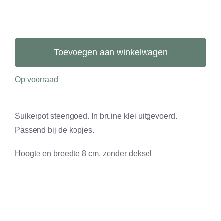
CONTACT
0 items
Suikerpot
aantal
Toevoegen aan winkelwagen
Op voorraad
Suikerpot steengoed. In bruine klei uitgevoerd.
Passend bij de kopjes.
Hoogte en breedte 8 cm, zonder deksel