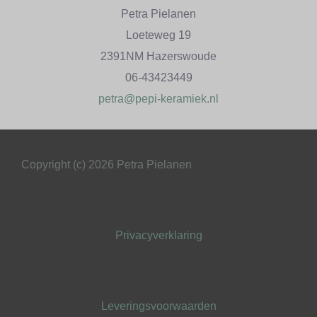
Petra Pielanen
Loeteweg 19
2391NM Hazerswoude
06-43423449
petra@pepi-keramiek.nl
Copyright (c) 2026 Petra Pielanen
Privacyverklaring
Leveringsvoorwaarden