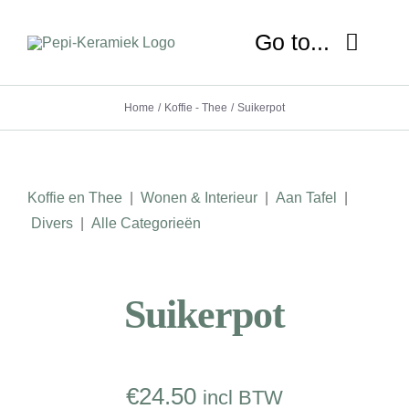
Ga
naar
Go to...
inhoud
Home
Koffie - Thee
Suikerpot
HOME
OVER MIJ
Koffie en Thee
|
Wonen & Interieur
|
Aan Tafel
|
NIEUWS
Divers
|
Alle Categorieën
SHOP
Suikerpot
WORKSHOP
LESSEN
€
24.50
incl BTW