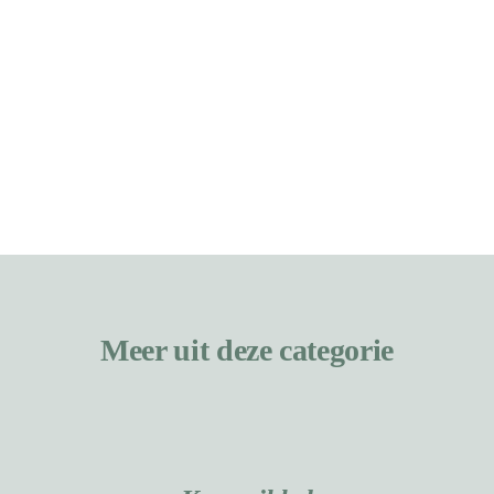
Meer uit deze categorie
TOEVOEGEN
AAN
WINKELWAGEN
/
DETAILS