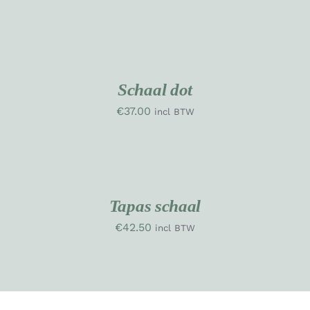
TOEVOEGEN
AAN
WINKELWAGEN
UW
/
RK
DETAILS
Schaal dot
€
37.00
incl BTW
TOEVOEGEN
AAN
WINKELWAGEN
/
DETAILS
Tapas schaal
€
42.50
incl BTW