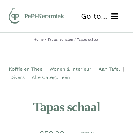
Ga
naar
Go to...
inhoud
HOME
Home
Tapas, schalen
Tapas schaal
OVER MIJ
Koffie en Thee
|
Wonen & Interieur
|
Aan Tafel
|
NIEUWS
Divers
|
Alle Categorieën
SHOP
Tapas schaal
WORKSHOP
LESSEN