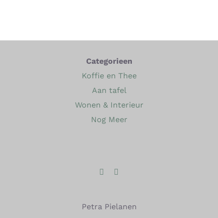
Categorieen
Koffie en Thee
Aan tafel
Wonen & Interieur
Nog Meer
Petra Pielanen