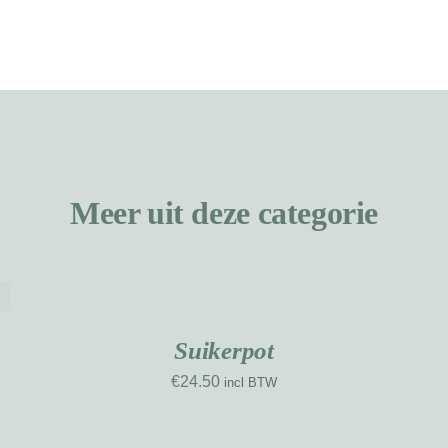
Meer uit deze categorie
TOEVOEGEN
T
AAN
A
WINKELWAGEN
W
NIEUW
/
WERK
DETAILS
D
Suikerpot
€
24.50
incl BTW