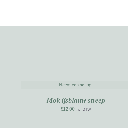
Neem contact op.
DETAILS
NIEUW
WERK
Mok ijsblauw streep
€
12.00
incl BTW