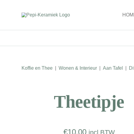
Ga
naar
HOM
inhoud
Koffie en Thee
|
Wonen & Interieur
|
Aan Tafel
|
Di
Theetipje
€
10.00
incl BTW