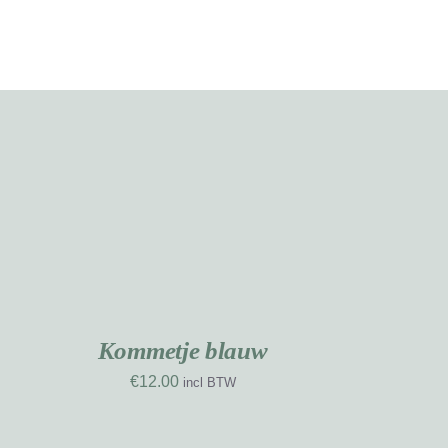
OEVOEGEN
AN
INKELWAGEN
/
ETAILS
Kommetje blauw
€
12.00
incl BTW