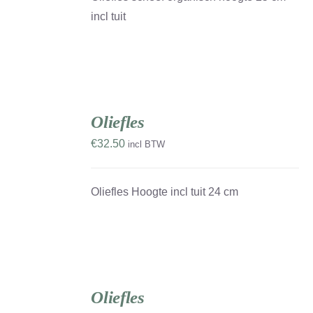
incl tuit
TOEVOEGEN
AAN
Oliefles
WINKELWAGEN
/
€
32.50
incl BTW
DETAILS
Oliefles Hoogte incl tuit 24 cm
TOEVOEGEN
AAN
Oliefles
WINKELWAGEN
/