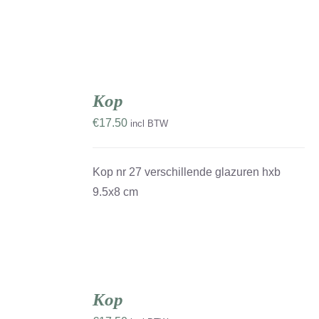
TOEVOEGEN
AAN
Kop
WINKELWAGEN
/
€
17.50
incl BTW
DETAILS
Kop nr 27 verschillende glazuren hxb
9.5x8 cm
TOEVOEGEN
AAN
Kop
WINKELWAGEN
/