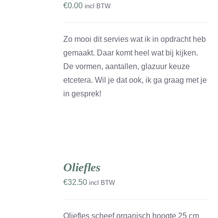
K
€
0.00
incl BTW
Zo mooi dit servies wat ik in opdracht heb
gemaakt. Daar komt heel wat bij kijken.
De vormen, aantallen, glazuur keuze
etcetera. Wil je dat ook, ik ga graag met je
in gesprek!
TOEVOEGEN
AAN
Oliefles
WINKELWAGEN
/
€
32.50
incl BTW
DETAILS
Oliefles scheef organisch hoogte 25 cm