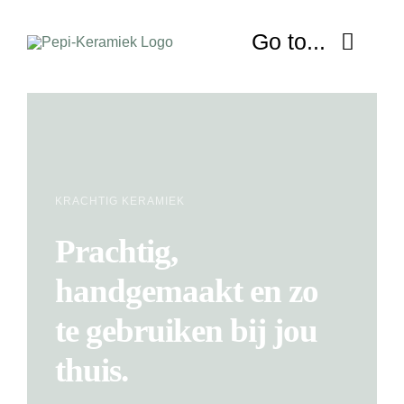
Ga
naar
Go to...
inhoud
HOME
OVER MIJ
KRACHTIG KERAMIEK
NIEUWS
Prachtig,
SHOP
handgemaakt en zo
WORKSHOP
te gebruiken bij jou
thuis.
LESSEN