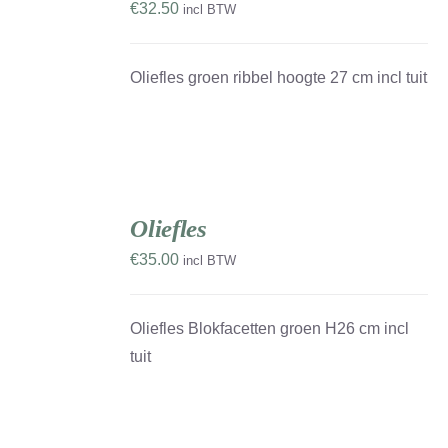
€
32.50
incl BTW
DETAILS
Oliefles groen ribbel hoogte 27 cm incl tuit
TOEVOEGEN
AAN
Oliefles
WINKELWAGEN
/
€
35.00
incl BTW
DETAILS
Oliefles Blokfacetten groen H26 cm incl
tuit