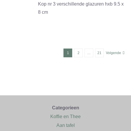
Kop nr 3 verschillende glazuren hxb 9.5 x
8 cm
1
2
…
21
Volgende
Categorieen
Koffie en Thee
Aan tafel