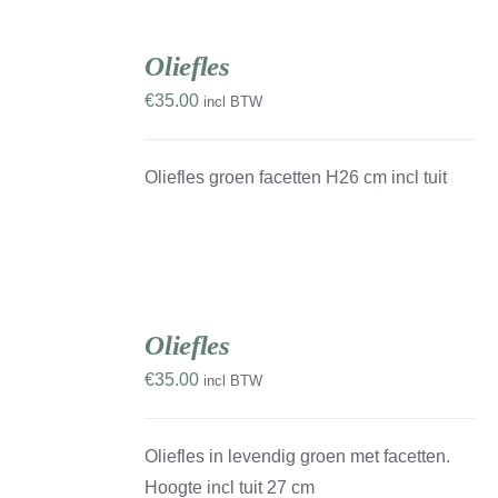
TOEVOEGEN
AAN
Oliefles
WINKELWAGEN
/
€
35.00
incl BTW
DETAILS
Oliefles groen facetten H26 cm incl tuit
TOEVOEGEN
AAN
Oliefles
WINKELWAGEN
W
/
K
€
35.00
incl BTW
DETAILS
Oliefles in levendig groen met facetten.
Hoogte incl tuit 27 cm