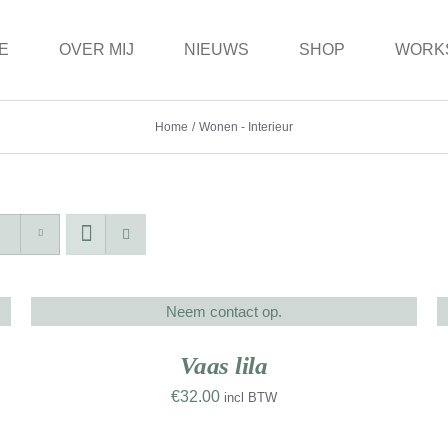
E
OVER MIJ
NIEUWS
SHOP
WORK
Home
Wonen - Interieur
Neem contact op.
DETAILS
D
UW
NIEUW
RK
WERK
Vaas lila
€
32.00
incl BTW