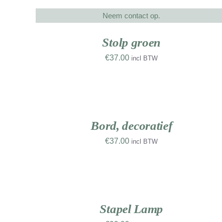
Neem contact op.
DETAILS
NIEUW
NIE
WERK
WE
Stolp groen
€
37.00
incl BTW
TOEVOEGEN
AAN
WINKELWAGEN
NIEUW
NIE
/
WERK
WE
DETAILS
Bord, decoratief
€
37.00
incl BTW
TOEVOEGEN
AAN
WINKELWAGEN
NIE
/
WE
DETAILS
Stapel Lamp