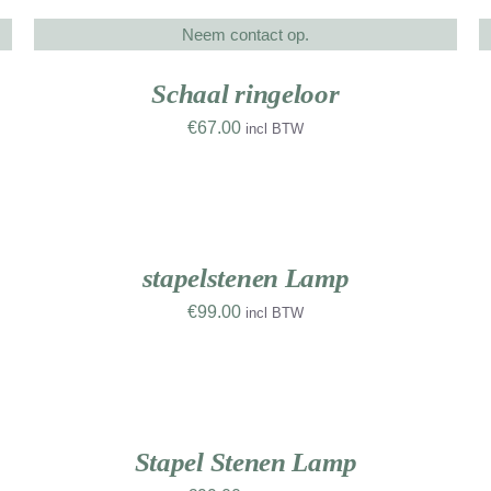
Neem contact op.
DETAILS
D
UW
NIEUW
RK
WERK
Schaal ringeloor
€
67.00
incl BTW
TOEVOEGEN
T
AAN
A
WINKELWAGEN
W
UW
NIEUW
/
RK
WERK
DETAILS
D
stapelstenen Lamp
€
99.00
incl BTW
TOEVOEGEN
T
AAN
A
WINKELWAGEN
W
UW
NIEUW
/
RK
WERK
DETAILS
D
Stapel Stenen Lamp