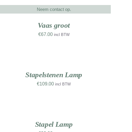
Neem contact op.
ETAILS
Vaas groot
€
67.00
incl BTW
OEVOEGEN
AN
INKELWAGEN
/
ETAILS
Stapelstenen Lamp
€
109.00
incl BTW
OEVOEGEN
AN
INKELWAGEN
/
ETAILS
Stapel Lamp