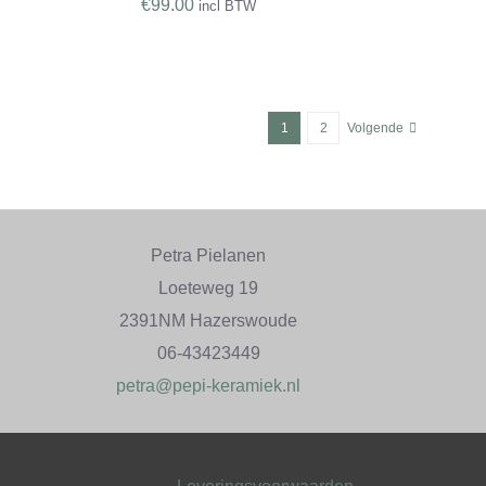
€
99.00
incl BTW
1
2
Volgende
Petra Pielanen
Loeteweg 19
2391NM Hazerswoude
06-43423449
petra@pepi-keramiek.nl