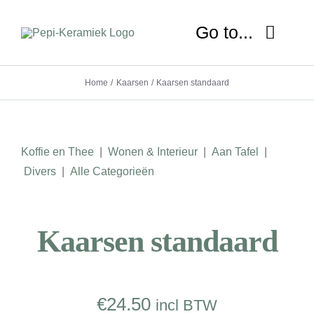
Ga
naar
Go to...
inhoud
Home
Kaarsen
Kaarsen standaard
HOME
OVER MIJ
Koffie en Thee
|
Wonen & Interieur
|
Aan Tafel
|
NIEUWS
Divers
|
Alle Categorieën
SHOP
Kaarsen standaard
WORKSHOP
LESSEN
€
24.50
incl BTW