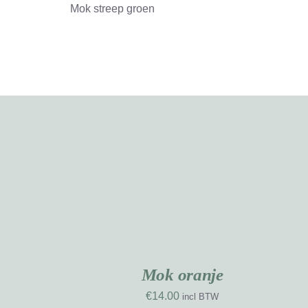
Mok streep groen
TOEVOEGEN
AAN
WINKELWAGEN
NIEUW
NIE
/
WERK
WE
DETAILS
Mok oranje
€
14.00
incl BTW