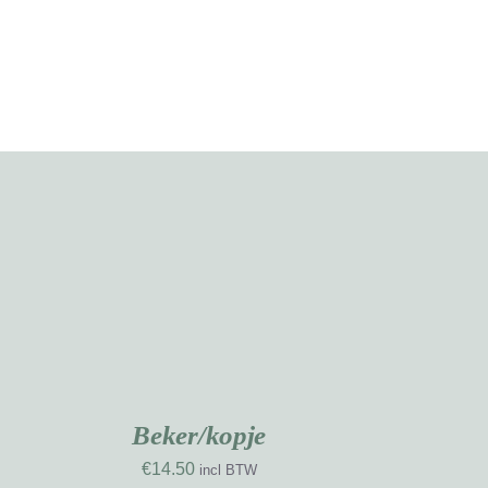
OEVOEGEN
AN
INKELWAGEN
/
ETAILS
Beker/kopje
€
14.50
incl BTW