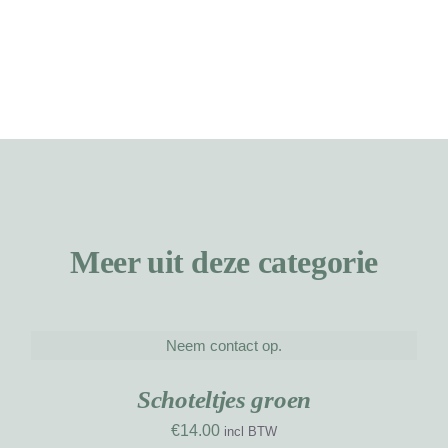
Meer uit deze categorie
T
A
Neem contact op.
DETAILS
W
UW
NIEUW
RK
WERK
D
Schoteltjes groen
€
14.00
incl BTW