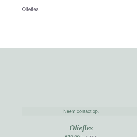
Oliefles
Neem contact op.
DETAILS
NIEUW
NIE
WERK
WE
Oliefles