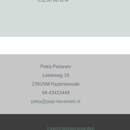
€
32.00
incl BTW
Petra Pielanen
Loeteweg 19
2391NM Hazerswoude
06-43423449
petra@pepi-keramiek.nl
Leveringsvoorwaarden