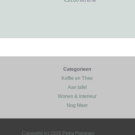
€
30.00
incl BTW
Categorieen
Koffie en Thee
Aan tafel
Wonen & Interieur
Nog Meer
Copyright (c) 2026 Petra Pielanen