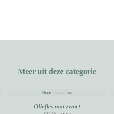
Meer uit deze categorie
Neem contact op.
DETAILS
D
UW
NIEUW
RK
WERK
Oliefles mat zwart