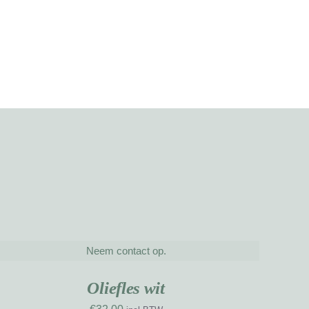
Neem contact op.
ETAILS
Oliefles wit