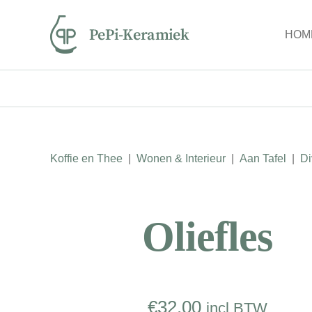
Ga
naar
HOM
inhoud
Koffie en Thee
|
Wonen & Interieur
|
Aan Tafel
|
Di
Oliefles
€
32.00
incl BTW