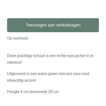
CONTACT
0 items
Schaal
aantal
Toevoegen aan winkelwagen
Op voorraad
Deze prachtige schaal is een echte eyecatcher in je
interieur!
Uitgevoerd in een warm groen met een roes-rood-
olieachtig accent
Hoogte 4 cm doorsnede 28 cm