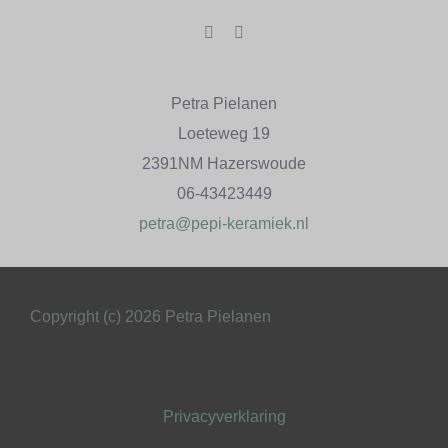
Petra Pielanen
Loeteweg 19
2391NM Hazerswoude
06-43423449
petra@pepi-keramiek.nl
Copyright (c) 2026 Petra Pielanen
Privacyverklaring