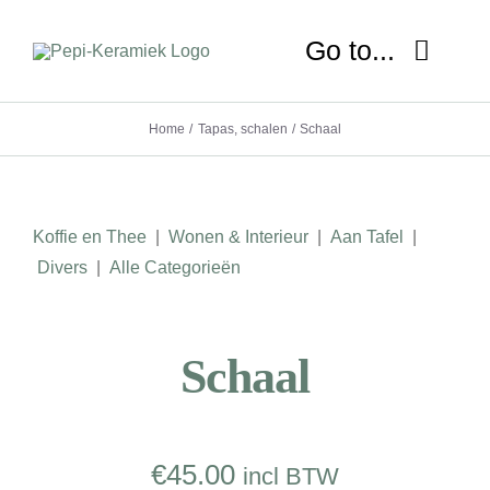
Ga
naar
Go to...
inhoud
Home
Tapas, schalen
Schaal
HOME
OVER MIJ
Koffie en Thee
|
Wonen & Interieur
|
Aan Tafel
|
NIEUWS
Divers
|
Alle Categorieën
SHOP
Schaal
WORKSHOP
LESSEN
€
45.00
incl BTW