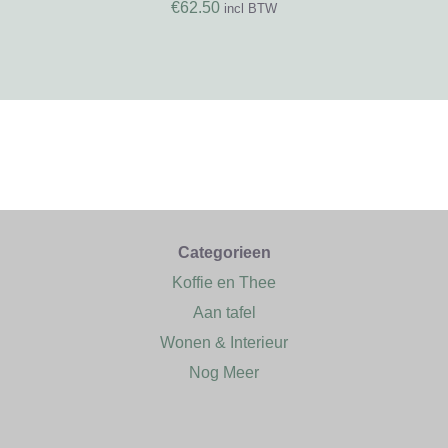
€
62.50
incl BTW
Categorieen
Koffie en Thee
Aan tafel
Wonen & Interieur
Nog Meer