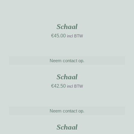
AAN
WINKELWAGEN
UW
/
RK
DETAILS
Schaal
€
45.00
incl BTW
Neem contact op.
DETAILS
UW
RK
Schaal
€
42.50
incl BTW
Neem contact op.
DETAILS
Schaal