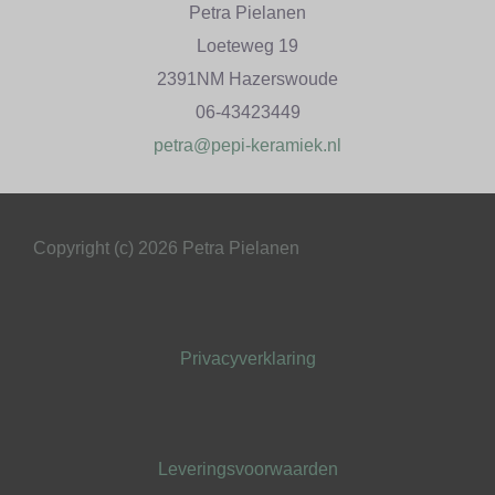
Petra Pielanen
Loeteweg 19
2391NM Hazerswoude
06-43423449
petra@pepi-keramiek.nl
Copyright (c) 2026 Petra Pielanen
Privacyverklaring
Leveringsvoorwaarden