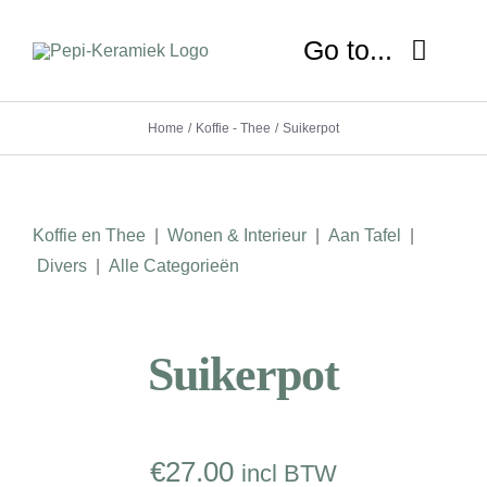
Ga
naar
Go to...
inhoud
Home
Koffie - Thee
Suikerpot
HOME
OVER MIJ
Koffie en Thee
|
Wonen & Interieur
|
Aan Tafel
|
NIEUWS
Divers
|
Alle Categorieën
SHOP
Suikerpot
WORKSHOP
LESSEN
€
27.00
incl BTW