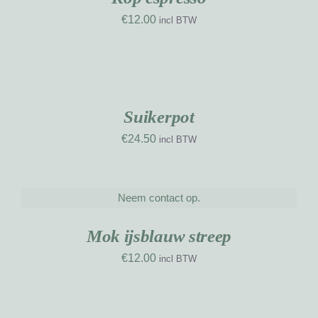
€
12.00
incl BTW
TOEVOEGEN
AAN
WINKELWAGEN
/
DETAILS
Suikerpot
€
24.50
incl BTW
Neem contact op.
DETAILS
UW
RK
Mok ijsblauw streep
€
12.00
incl BTW