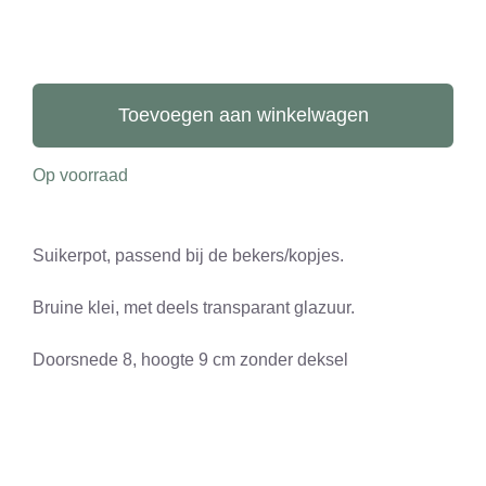
CONTACT
0 items
Suikerpot
aantal
Toevoegen aan winkelwagen
Op voorraad
Suikerpot, passend bij de bekers/kopjes.
Bruine klei, met deels transparant glazuur.
Doorsnede 8, hoogte 9 cm zonder deksel