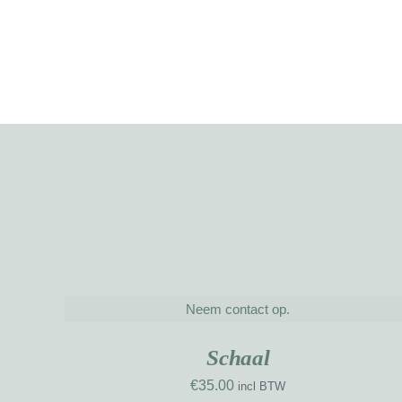
Neem contact op.
DETAILS
NIE
WE
Schaal
€
35.00
incl BTW