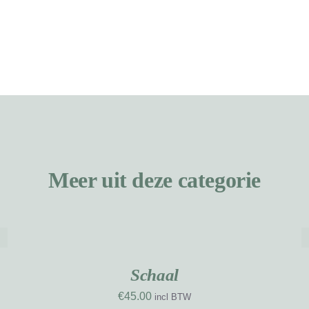
Meer uit deze categorie
TOEVOEGEN
AAN
WINKELWAGEN
D
UW
NIEUW
/
RK
WERK
DETAILS
Schaal
€
45.00
incl BTW