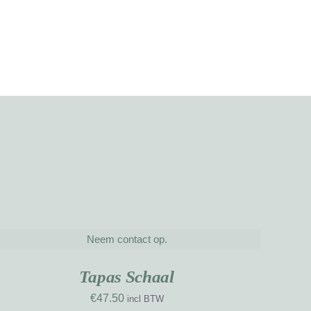
Neem contact op.
ETAILS
Tapas Schaal
€
47.50
incl BTW