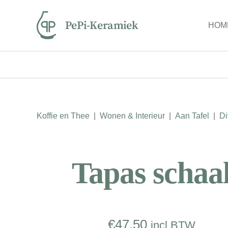
Ga
naar
HOM
inhoud
Koffie en Thee
|
Wonen & Interieur
|
Aan Tafel
|
Di
Tapas schaa
€
47.50
incl BTW