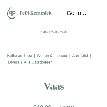
Ga
naar
Go to...
inhoud
HOME
Home
Vaas
Vaas
OVER MIJ
Koffie en Thee
|
Wonen & Interieur
|
Aan Tafel
|
NIEUWS
Divers
|
Alle Categorieën
SHOP
Vaas
WORKSHOP
LESSEN