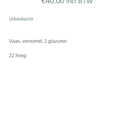
€
40.00
incl BTW
CONTACT
0 items
Uitverkocht
Vaas, vervormd, 2 glazuren
22 hoog