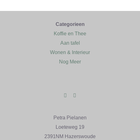
Categorieen
Koffie en Thee
Aan tafel
Wonen & Interieur
Nog Meer
Petra Pielanen
Loeteweg 19
2391NM Hazerswoude