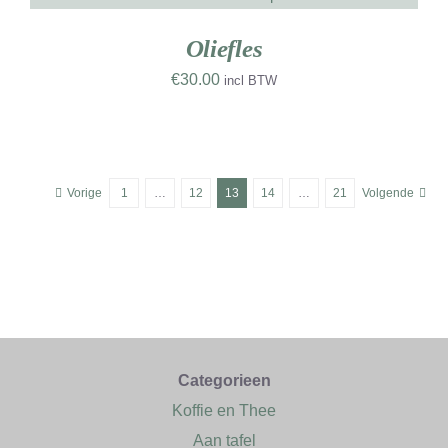
UW
RK
Oliefles
€
30.00
incl BTW
Vorige
1
…
12
13
14
…
21
Volgende
Categorieen
Koffie en Thee
Aan tafel