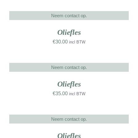
Neem contact op.
DETAILS
UW
RK
Oliefles
€
30.00
incl BTW
Neem contact op.
DETAILS
UW
RK
Oliefles
€
35.00
incl BTW
Neem contact op.
DETAILS
Oliefles