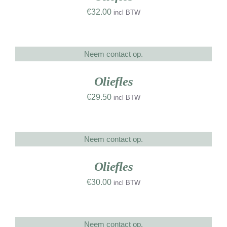
€
32.00
incl BTW
Neem contact op.
DETAILS
UW
RK
Oliefles
€
29.50
incl BTW
Neem contact op.
DETAILS
UW
RK
Oliefles
€
30.00
incl BTW
Neem contact op.
DETAILS