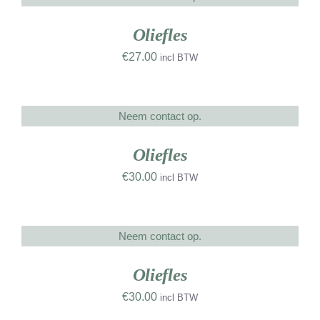
UW
RK
Oliefles
€
27.00
incl BTW
Neem contact op.
DETAILS
UW
RK
Oliefles
€
30.00
incl BTW
Neem contact op.
DETAILS
UW
RK
Oliefles
€
30.00
incl BTW