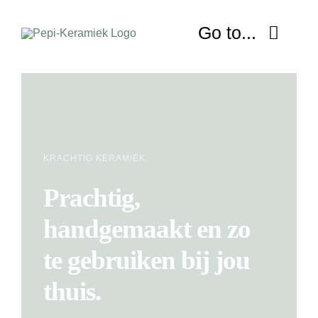
Ga
naar
Go to...
inhoud
HOME
OVER MIJ
KRACHTIG KERAMIEK
NIEUWS
Prachtig,
SHOP
handgemaakt en zo
WORKSHOP
te gebruiken bij jou
thuis.
LESSEN