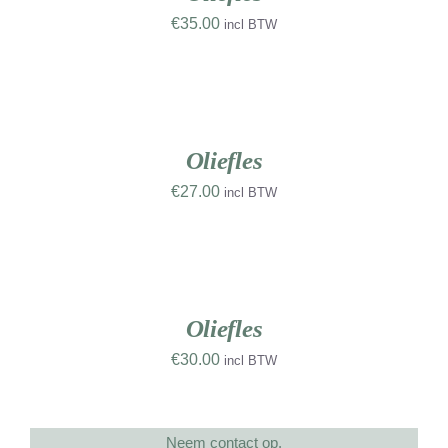
€
35.00
incl BTW
TOEVOEGEN
AAN
WINKELWAGEN
UW
/
RK
DETAILS
Oliefles
€
27.00
incl BTW
TOEVOEGEN
AAN
WINKELWAGEN
/
DETAILS
Oliefles
€
30.00
incl BTW
Neem contact op.
DETAILS