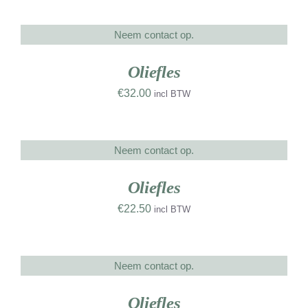
Neem contact op.
DETAILS
Oliefles
€
32.00
incl BTW
Neem contact op.
DETAILS
UW
RK
Oliefles
€
22.50
incl BTW
Neem contact op.
DETAILS
UW
RK
Oliefles