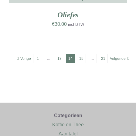
Oliefes
€
30.00
incl BTW
Vorige
1
…
13
14
15
…
21
Volgende
Categorieen
Koffie en Thee
Aan tafel