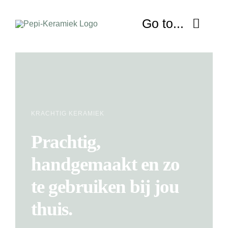
Ga
naar
Go to...
inhoud
HOME
OVER MIJ
KRACHTIG KERAMIEK
NIEUWS
Prachtig,
SHOP
handgemaakt en zo
WORKSHOP
te gebruiken bij jou
thuis.
LESSEN