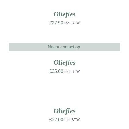
UW
/
RK
DETAILS
Oliefles
€
27.50
incl BTW
Neem contact op.
DETAILS
Oliefles
€
35.00
incl BTW
TOEVOEGEN
AAN
WINKELWAGEN
UW
/
RK
DETAILS
Oliefles
€
32.00
incl BTW