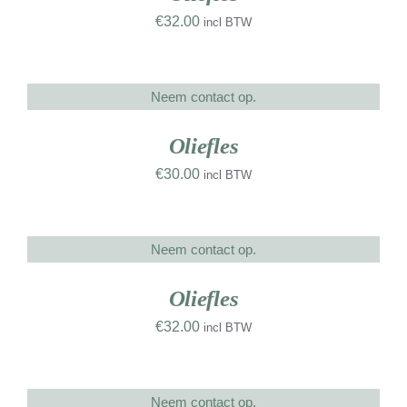
€
32.00
incl BTW
Neem contact op.
DETAILS
UW
RK
Oliefles
€
30.00
incl BTW
Neem contact op.
DETAILS
UW
RK
Oliefles
€
32.00
incl BTW
Neem contact op.
DETAILS