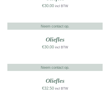
€
30.00
incl BTW
Neem contact op.
DETAILS
UW
RK
Oliefles
€
30.00
incl BTW
Neem contact op.
DETAILS
UW
RK
Oliefles
€
32.50
incl BTW
TOEVOEGEN
AAN
WINKELWAGEN