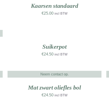
D
Kaarsen standaard
€
25.00
incl BTW
TOEVOEGEN
T
AAN
A
WINKELWAGEN
W
NIEUW
/
WERK
DETAILS
D
Suikerpot
€
24.50
incl BTW
Neem contact op.
DETAILS
D
UW
NIEUW
RK
WERK
Mat zwart oliefles bol
€
24.50
incl BTW