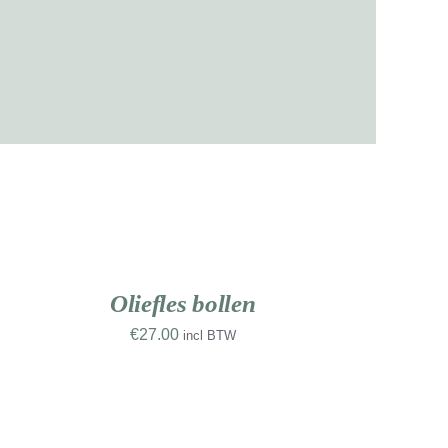
OEVOEGEN
AN
INKELWAGEN
/
ETAILS
Oliefles bollen
€
27.00
incl BTW
OEVOEGEN
AN
INKELWAGEN
/