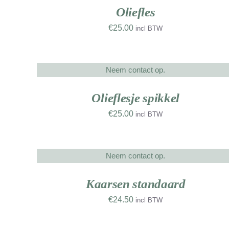
Oliefles
€
25.00
incl BTW
Neem contact op.
DETAILS
NIEUW
WERK
Olieflesje spikkel
€
25.00
incl BTW
Neem contact op.
DETAILS
NIEUW
NIE
WERK
WE
Kaarsen standaard
€
24.50
incl BTW