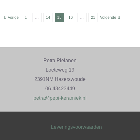
Vorige
1
…
14
15
16
…
21
Volgende
Petra Pielanen
Loeteweg 19
2391NM Hazerswoude
06-43423449
petra@pepi-keramiek.nl
Leveringsvoorwaarden