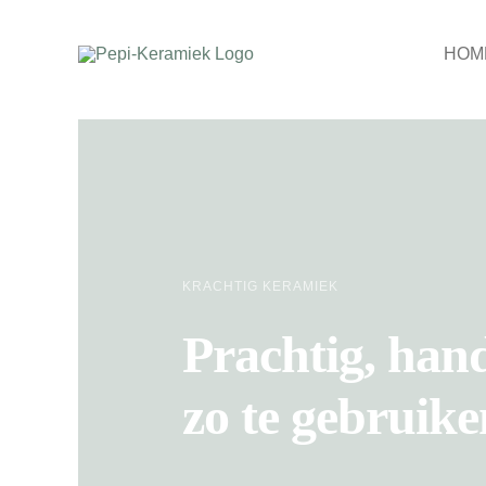
Ga
naar
HOM
inhoud
KRACHTIG KERAMIEK
Prachtig, han
zo te gebruiken