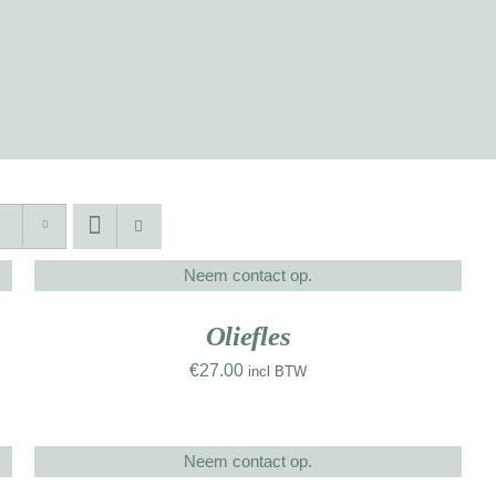
T
A
Neem contact op.
DETAILS
W
UW
RK
D
Oliefles
€
27.00
incl BTW
T
A
Neem contact op.
DETAILS
W
UW
NIEUW
RK
WERK