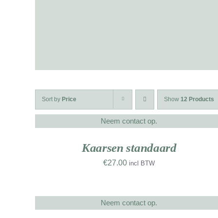
Sort by
Price
Show
12 Products
Neem contact op.
DETAILS
NIEUW
NIE
WERK
WE
Kaarsen standaard
€
27.00
incl BTW
Neem contact op.
DETAILS
NIEUW
NIE
WERK
WE