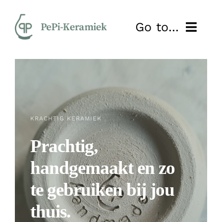
Ga
naar
Go to...
inhoud
HOME
OVER MIJ
NIEUWS
KRACHTIG KERAMIEK
Prachtig,
SHOP
handgemaakt en zo
WORKSHOP
te gebruiken bij jou
LESSEN
thuis.