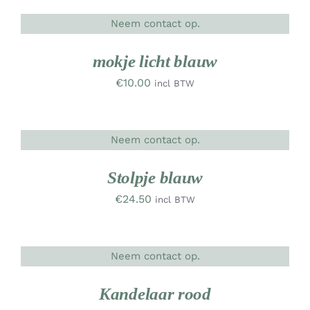
Neem contact op.
DETAILS
UW
RK
mokje licht blauw
€
10.00
incl BTW
Neem contact op.
DETAILS
UW
RK
Stolpje blauw
€
24.50
incl BTW
Neem contact op.
DETAILS
UW
RK
Kandelaar rood