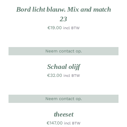
/
RK
DETAILS
Bord licht blauw. Mix and match
23
€
19.00
incl BTW
Neem contact op.
DETAILS
UW
RK
Schaal olijf
€
32.00
incl BTW
Neem contact op.
DETAILS
UW
RK
theeset
€
147.00
incl BTW