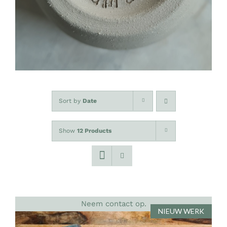
CONTACT
0 items
Sort by
Date
Show
12 Products
Neem contact op.
NIEUW WERK