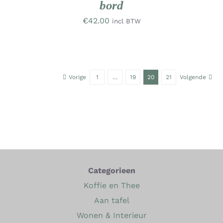
bord
€
42.00
incl BTW
Vorige
1
…
19
20
21
Volgende
Categorieen
Koffie en Thee
Aan tafel
Wonen & Interieur