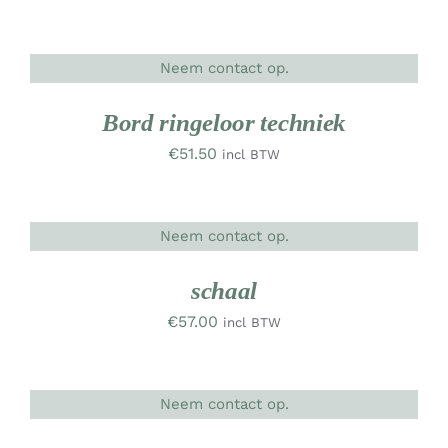
Neem contact op.
DETAILS
UW
RK
Bord ringeloor techniek
€
51.50
incl BTW
Neem contact op.
DETAILS
schaal
€
57.00
incl BTW
Neem contact op.
DETAILS
UW
RK