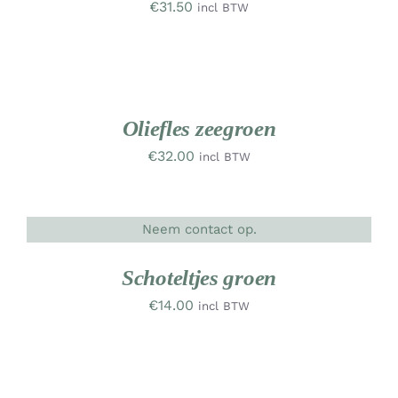
€
31.50
incl BTW
TOEVOEGEN
AAN
WINKELWAGEN
UW
/
RK
DETAILS
Oliefles zeegroen
€
32.00
incl BTW
Neem contact op.
DETAILS
UW
RK
Schoteltjes groen
€
14.00
incl BTW
TOEVOEGEN
AAN
WINKELWAGEN
UW