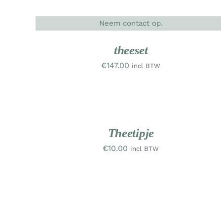
Neem contact op.
DETAILS
NIEUW
NIE
WERK
WE
theeset
€
147.00
incl BTW
TOEVOEGEN
AAN
WINKELWAGEN
/
DETAILS
Theetipje
€
10.00
incl BTW