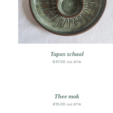
Tapas schaal
€
47.00
incl BTW
TOEVOEGEN
AAN
WINKELWAGEN
NIEUW
NIE
/
WERK
WE
DETAILS
Thee mok
€
15.00
incl BTW