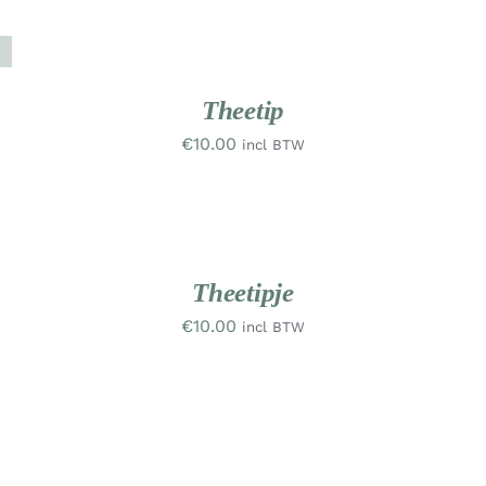
TOEVOEGEN
T
AAN
A
WINKELWAGEN
W
UW
/
RK
DETAILS
D
Theetip
€
10.00
incl BTW
TOEVOEGEN
T
AAN
A
WINKELWAGEN
W
/
DETAILS
D
Theetipje
€
10.00
incl BTW