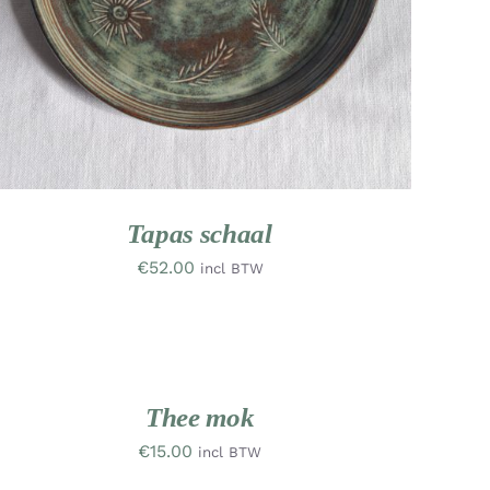
Tapas schaal
€
52.00
incl BTW
OEVOEGEN
AN
INKELWAGEN
/
ETAILS
Thee mok
€
15.00
incl BTW