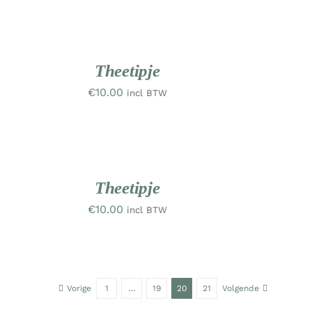
OEVOEGEN
AN
INKELWAGEN
/
ETAILS
Theetipje
€
10.00
incl BTW
OEVOEGEN
AN
INKELWAGEN
/
ETAILS
Theetipje
€
10.00
incl BTW
Vorige
1
…
19
20
21
Volgende