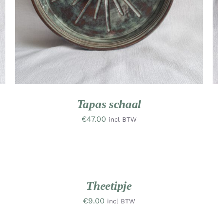
Tapas schaal
€
47.00
incl BTW
TOEVOEGEN
T
AAN
A
WINKELWAGEN
W
UW
NIEUW
/
RK
WERK
DETAILS
D
Theetipje
€
9.00
incl BTW